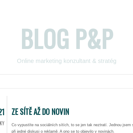
BLOG P&P
Online marketing konzultant & stratég
ZE SÍTĚ AŽ DO NOVIN
21
KY
Co vypustíte na sociálních sítích, to se jen tak neztratí. Jednou jsem 
při jedné diskusi o reklamě. A ono se to objevilo v novinách.