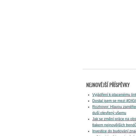
NEJNOVĚJŠÍ PŘÍSPĚVKY
Vyjádření k placenému lin
Dostal jsem se mezi #DIGI
Rozhovor: Hlavou zaměře
duší otevřený všemu
Jak se změní práce na ob
tlakem nejnovějších trend
Investice do budování znač