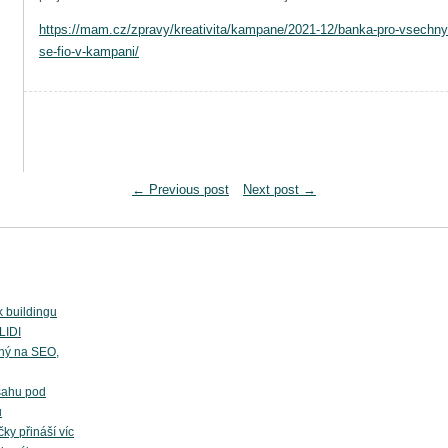
https://mam.cz/zpravy/kreativita/kampane/2021-12/banka-pro-vsechny-
se-fio-v-kampani/
←
Previous post
Next post
→
k buildingu
LIDI
ný na SEO,
sahu pod
ů
ky přináší víc