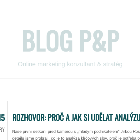
BLOG P&P
Online marketing konzultant & stratég
ROZHOVOR: PROČ A JAK SI UDĚLAT ANALÝZ
15
RY
Naše první setkání před kamerou s „mladým podnikatelem“ Jirkou Ro
detailu jsme probrali, co je to analýza klíčových slov, proč je potřeba