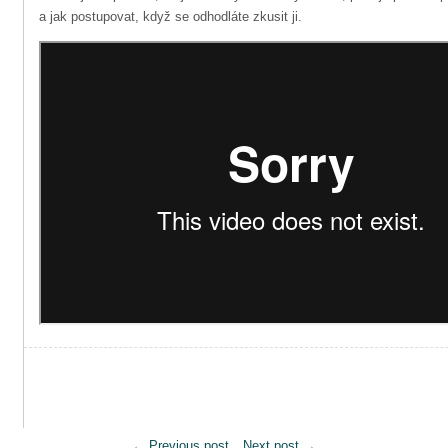
a jak postupovat, když se odhodláte zkusit ji.
←
Previous post
Next post
→