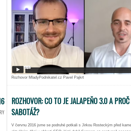
Rozhovor MladyPodnikatel.cz Pavel Pajkrt
ROZHOVOR: CO TO JE JALAPEŇO 3.0 A PRO
16
SABOTÁŽ?
RY
V červnu 2016 jsme se podruhé potkali s Jirkou Rosteckým před kame