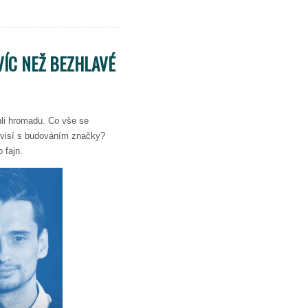
VÍC NEŽ BEZHLAVÉ
li hromadu. Co vše se
uvisí s budováním značky?
 fajn.