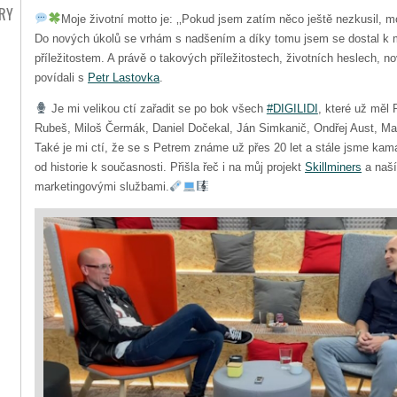
RY
Moje životní motto je: ‚‚Pokud jsem zatím něco ještě nezkusil, 
Do nových úkolů se vrhám s nadšením a díky tomu jsem se dostal k
příležitostem. A právě o takových příležitostech, životních heslech, n
povídali s
Petr Lastovka
.
Je mi velikou ctí zařadit se po bok všech
#DIGILIDI
, které už měl 
Rubeš, Miloš Čermák, Daniel Dočekal, Ján Simkanič, Ondřej Aust, Ma
Také je mi ctí, že se s Petrem známe už přes 20 let a stále jsme kama
od historie k současnosti. Přišla řeč i na můj projekt
Skillminers
a naší 
marketingovými službami.