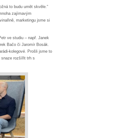
možná to budu umět skvěle.“
 mnoha zajímavým
ovinařině, marketingu jsme si
Petr ve studiu – např. Janek
rek Bačo či Jaromír Bosák.
rádi-kolegové. Prošli jsme to
snaze rozšířit trh s