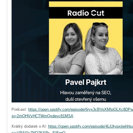
Podcast:
https://open.spotify.com/episode/6ryx3cBVoXMIpOLXc8DP
si=2mOHVvHCTWmQxdevc81MSA
Krátký dodatek o AI:
https://open.spotify.com/episode/4LiUtypxjjieh
si=VRAYlv7NQ7KSPr-_EIErgQ