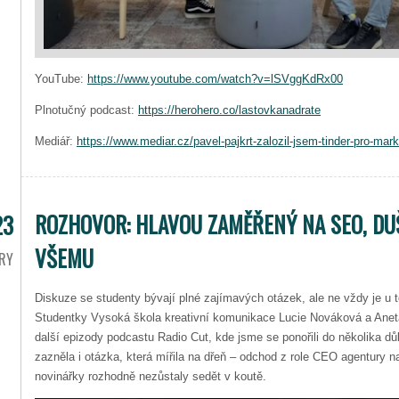
YouTube:
https://www.youtube.com/watch?v=lSVggKdRx00
Plnotučný podcast:
https://herohero.co/lastovkanadrate
Mediář:
https://www.mediar.cz/pavel-pajkrt-zalozil-jsem-tinder-pro-mar
ROZHOVOR: HLAVOU ZAMĚŘENÝ NA SEO, DU
23
VŠEMU
RY
Diskuze se studenty bývají plné zajímavých otázek, ale ne vždy je u 
Studentky Vysoká škola kreativní komunikace Lucie Nováková a Anet
další epizody podcastu Radio Cut, kde jsme se ponořili do několika dů
zazněla i otázka, která mířila na dřeň – odchod z role CEO agentury 
novinářky rozhodně nezůstaly sedět v koutě.