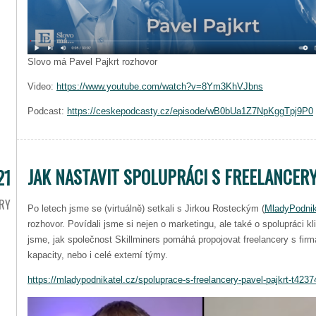
Slovo má Pavel Pajkrt rozhovor
Video:
https://www.youtube.com/watch?v=8Ym3KhVJbns
Podcast:
https://ceskepodcasty.cz/episode/wB0bUa1Z7NpKggTpj9P0
JAK NASTAVIT SPOLUPRÁCI S FREELANCER
21
RY
Po letech jsme se (virtuálně) setkali s Jirkou Rosteckým (
MladyPodnik
rozhovor. Povídali jsme si nejen o marketingu, ale také o spolupráci kli
jsme, jak společnost Skillminers pomáhá propojovat freelancery s firm
kapacity, nebo i celé externí týmy.
https://mladypodnikatel.cz/spoluprace-s-freelancery-pavel-pajkrt-t4237