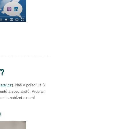
Y?
atel.cz
). Náš v pořadí již 3.
entů a specialistů. Probrali
ami a nabízet externí
4