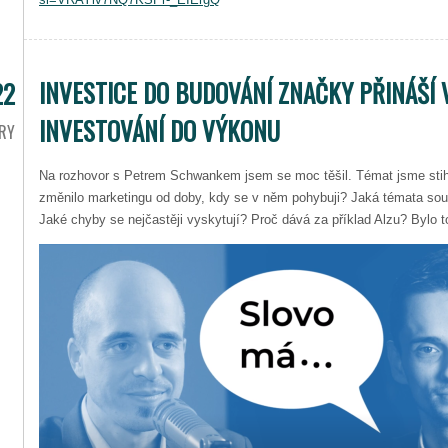
INVESTICE DO BUDOVÁNÍ ZNAČKY PŘINÁŠÍ 
22
INVESTOVÁNÍ DO VÝKONU
RY
Na rozhovor s Petrem Schwankem jsem se moc těšil. Témat jsme stih
změnilo marketingu od doby, kdy se v něm pohybuji? Jaká témata so
Jaké chyby se nejčastěji vyskytují? Proč dává za příklad Alzu? Bylo to