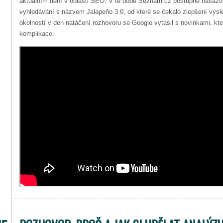
aktuálním dění v oblasti SEO. V té době Seznam.cz postupně nasazo
vyhledávání s názvem Jalapeňo 3.0, od které se čekalo zlepšení výsl
okolností v den natáčení rozhovoru se Google vytasil s novinkami, kt
komplikace.