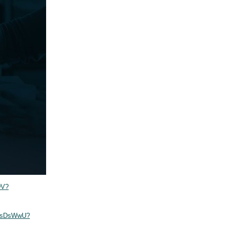
wV?
htusDsWwU?