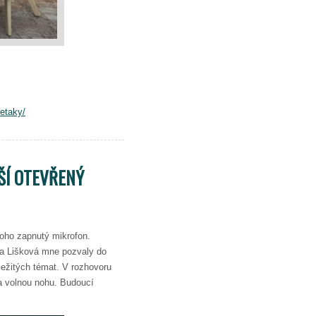
ketaky/
ŠÍ OTEVŘENÝ
toho zapnutý mikrofon.
a Lišková mne pozvaly do
ležitých témat. V rozhovoru
na volnou nohu. Budoucí