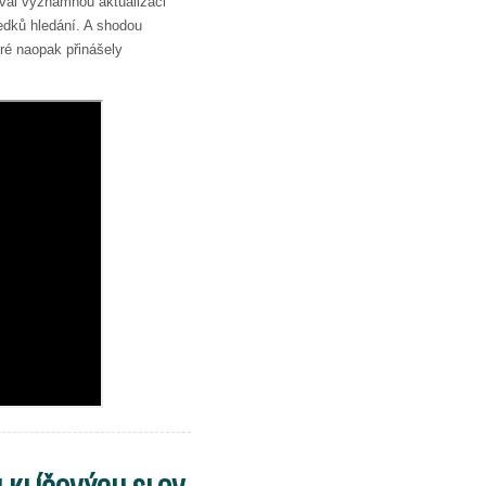
val významnou aktualizaci
edků hledání. A shodou
eré naopak přinášely