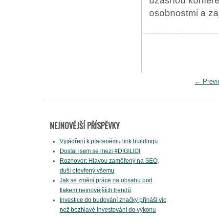
úžasnou konfere
osobnostmi a za
←
Previ
NEJNOVĚJŠÍ PŘÍSPĚVKY
Vyjádření k placenému link buildingu
Dostal jsem se mezi #DIGILIDI
Rozhovor: Hlavou zaměřený na SEO,
duší otevřený všemu
Jak se změní práce na obsahu pod
tlakem nejnovějších trendů
Investice do budování značky přináší víc
než bezhlavé investování do výkonu