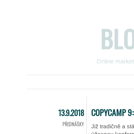
BL
Online market
COPYCAMP 9:
13.9.2018
PŘEDNÁŠKY
Již tradičně a s