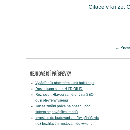
Citace v knize: C
←
Previ
NEJNOVĚJŠÍ PŘÍSPĚVKY
Vyjádření k placenému link buildingu
Dostal jsem se mezi #DIGILIDI
Rozhovor: Hlavou zaměřený na SEO,
duší otevřený všemu
Jak se změní práce na obsahu pod
tlakem nejnovějších trendů
Investice do budování značky přináší víc
než bezhlavé investování do výkonu