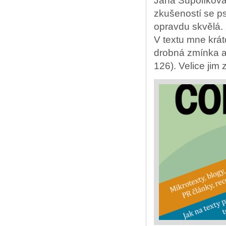
Jana Šupolíková, 
zkušeností se ps
opravdu skvělá. 
V textu mne krátc
drobná zmínka an
126). Velice jim z