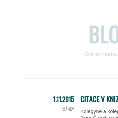
BL
Online market
CITACE V KNI
1.11.2015
ČLÁNKY
Kolegyně a kole