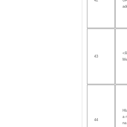
42
U
ad
<R
43
Me
Hl
a 
44
na