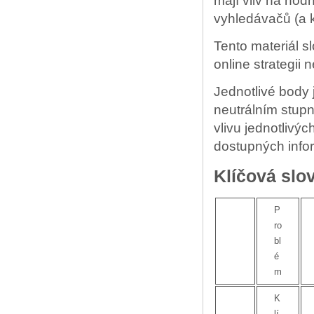
mají vliv na hod
vyhledávačů (a k
Tento materiál s
online strategii
Jednotlivé body 
neutrálním stup
vlivu jednotlivý
dostupných info
Klíčová slo
P
ro
bl
é
m
K
lí