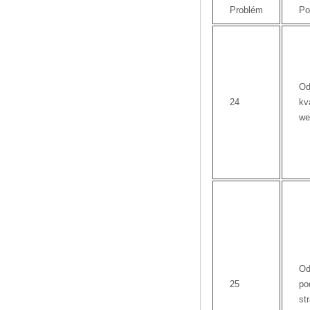
Problém
Po
Od
24
kv
we
Od
25
po
st