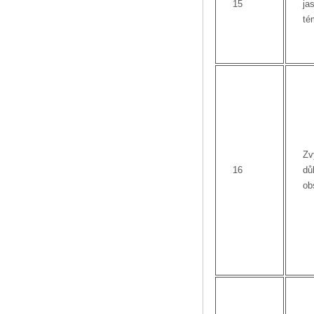
15
ja
té
Zv
16
dů
ob