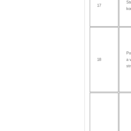
St
17
ko
Po
18
a 
st