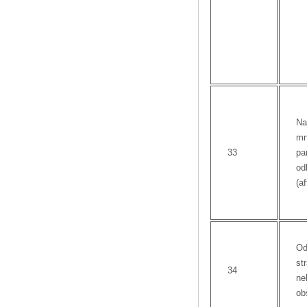
Na
mn
33
pa
od
(af
Od
st
34
ne
ob