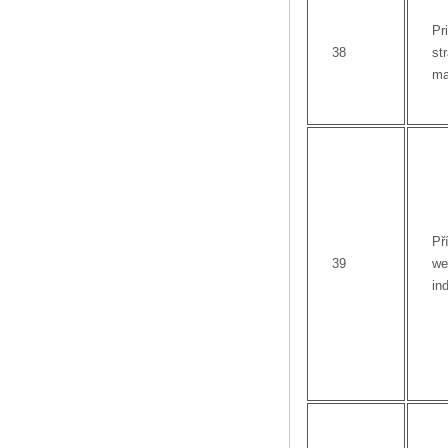
Pri
38
st
ma
Př
39
we
in