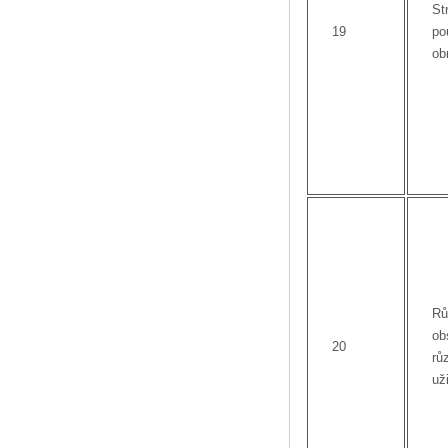
St
19
po
ob
Rů
ob
20
rů
už