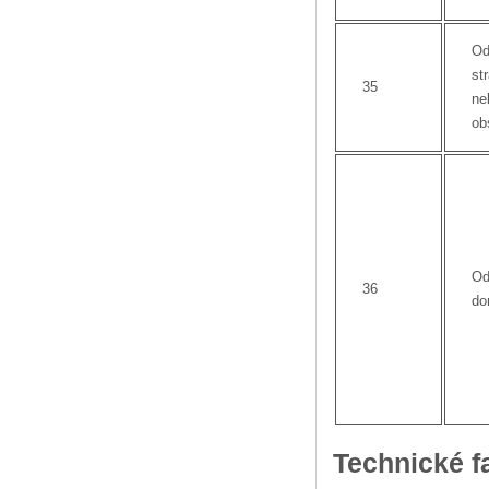
Od
st
35
ne
ob
Od
36
do
Technické f