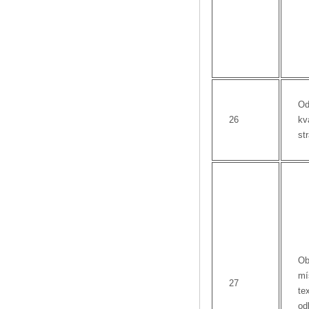
Od
26
kva
st
Ob
mí
27
te
od