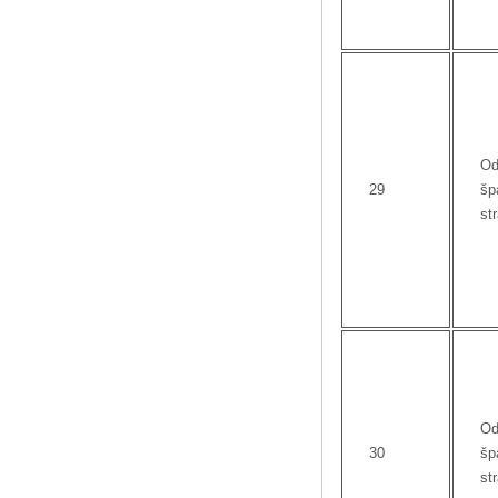
Od
29
šp
st
Od
30
šp
st