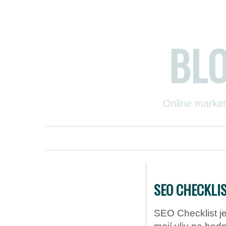
BL
Online market
SEO CHECKLI
SEO Checklist je